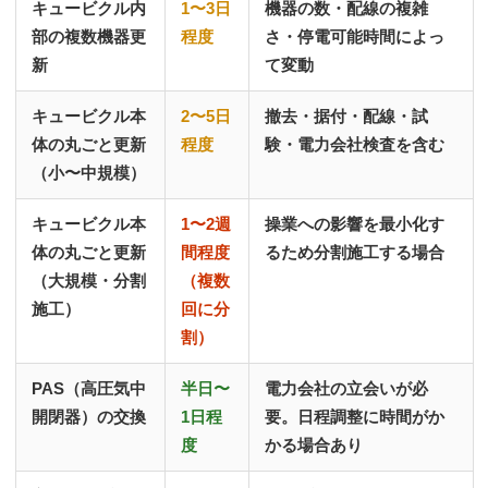
キュービクル内
1〜3日
機器の数・配線の複雑
部の複数機器更
程度
さ・停電可能時間によっ
新
て変動
キュービクル本
2〜5日
撤去・据付・配線・試
体の丸ごと更新
程度
験・電力会社検査を含む
（小〜中規模）
キュービクル本
1〜2週
操業への影響を最小化す
体の丸ごと更新
間程度
るため分割施工する場合
（大規模・分割
（複数
施工）
回に分
割）
PAS（高圧気中
半日〜
電力会社の立会いが必
開閉器）の交換
1日程
要。日程調整に時間がか
度
かる場合あり