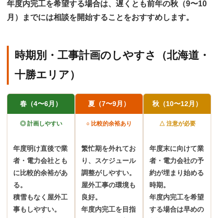
年度内完工を希望する場合は、
遅くとも前年の秋（9〜10
月）までには相談を開始
することをおすすめします。
時期別・工事計画のしやすさ（北海道・
十勝エリア）
春（4〜6月）
夏（7〜9月）
秋（10〜12月）
◎ 計画しやすい
○ 比較的余裕あり
△ 注意が必要
年度明け直後で業
繁忙期を外れてお
年度末に向けて業
者・電力会社とも
り、スケジュール
者・電力会社の予
に比較的余裕があ
調整がしやすい。
約が埋まり始める
る。
屋外工事の環境も
時期。
積雪もなく屋外工
良好。
年度内完工を希望
事もしやすい。
年度内完工を目指
する場合は早めの