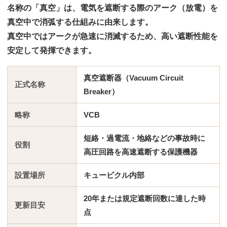
名称の「真空」は、電気を遮断する際のアーク（放電）を
真空中で消弧する仕組みに由来します。
真空中ではアークが急速に消滅するため、高い遮断性能を
安定して発揮できます。
真空遮断器（Vacuum Circuit
正式名称
Breaker）
略称
VCB
短絡・過電流・地絡などの事故時に
役割
高圧回路を高速遮断する保護機器
設置場所
キュービクル内部
20年
または規定遮断回数に達した時
更新目安
点