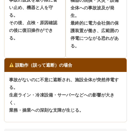
事故の波及を最小限に食
機器の焼損・火災・設備
い止め、機器と人を守
全体への事故波及が発
る。
生。
その後、点検・原因確認
最終的に電力会社側の保
の後に復旧操作ができ
護装置が働き、広範囲の
る。
停電につながる恐れがあ
る。
誤動作（誤って遮断）の場合
事故がないのに不意に遮断され、施設全体が突然停電す
る。
生産ライン・冷凍設備・サーバーなどへの影響が大き
く、
業務・操業への深刻な支障が生じる。