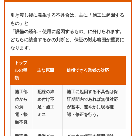
引き渡し後に発生する不具合は、主に「施工に起因する
もの」と
「設備の経年・使用に起因するもの」に分けられます。
どちらに該当するかの判断と、保証の対応範囲が重要に
なります。
トラブ
ルの種
主な原因
信頼できる業者の対応
類
施工部
配線の締
施工に起因する不具合は保
位から
め付け不
証期間内であれば無償対応
の漏
足・施工
が基本。速やかに現地確
電・接
ミス
認・修正を行う。
触不良