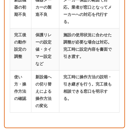
新設機
機器メー
メーカー保証の範囲で対
器の初
カーの製
応。業者が窓口となってメ
期不良
造不良
ーカーへの対応を代行す
る。
完工後
保護リレ
施設の使用状況に合わせた
の動作
ーの設定
調整が必要な場合は対応。
設定の
値・タイ
完工時に設定内容を書面で
調整
マー設定
引き渡す。
など
使い
新設備へ
完工時に操作方法の説明・
方・操
の切り替
引き継ぎを行う。完工後も
作方法
えによる
相談できる窓口を明示す
の確認
操作方法
る。
の変化