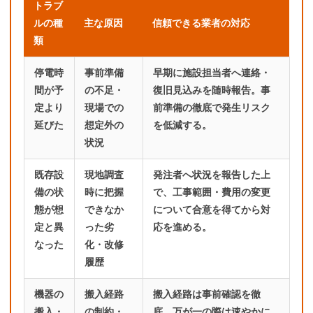
トラブ
ルの種
主な原因
信頼できる業者の対応
類
停電時
事前準備
早期に施設担当者へ連絡・
間が予
の不足・
復旧見込みを随時報告。事
定より
現場での
前準備の徹底で発生リスク
延びた
想定外の
を低減する。
状況
既存設
現地調査
発注者へ状況を報告した上
備の状
時に把握
で、工事範囲・費用の変更
態が想
できなか
について合意を得てから対
定と異
った劣
応を進める。
なった
化・改修
履歴
機器の
搬入経路
搬入経路は事前確認を徹
搬入・
の制約・
底。万が一の際は速やかに