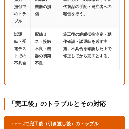
据付で
機器の損
代替品の手配・発注者への
のトラ
傷
報告を行う。
ブル
試運
配線ミ
施工後の絶縁抵抗測定・動
転・受
ス・接触
作確認・試運転を必ず実
電テス
不良・機
施。不具合を確認した上で
トでの
器の初期
修正してから完工とする。
不具合
不良
「完工後」のトラブルとその対応
完工後（引き渡し後）のトラブル
フェーズ②