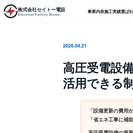
株式会社セイトー電設
事業内容
施工実績
選ば
Electrical Facility Works
2026.04.21
高圧受電設
活用できる
「設備更新の費用
「省エネ工事に補
高圧受電設備の更