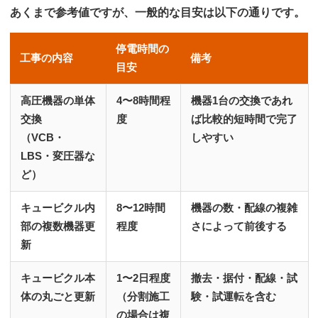
あくまで参考値ですが、一般的な目安は以下の通りです。
停電時間の
工事の内容
備考
目安
高圧機器の単体
4〜8時間程
機器1台の交換であれ
交換
度
ば比較的短時間で完了
（VCB・
しやすい
LBS・変圧器な
ど）
キュービクル内
8〜12時間
機器の数・配線の複雑
部の複数機器更
程度
さによって前後する
新
キュービクル本
1〜2日程度
撤去・据付・配線・試
体の丸ごと更新
（分割施工
験・試運転を含む
の場合は複